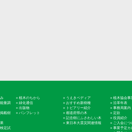
み
»
植木のちから
»
うえきペディア
»
植木協会事
能量調
»
緑化通信
»
おすすめ新樹種
»
沿革年表
»
出版物
»
トピアリー紹介
»
事務局案内
掲載樹
»
パンフレット
»
都道府県の木
»
定款
»
記念樹にふさわしい木
»
役員紹介
果
»
東日本大震災関連情報
»
ご入会につ
検定試
»
事業予定カ