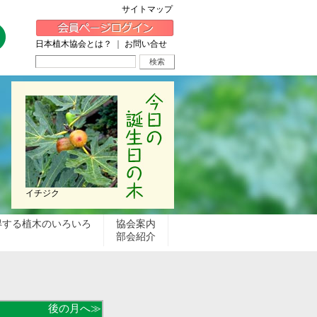
サイトマップ
日本植木協会とは？
｜
お問い合せ
イチジク
得する植木のいろいろ
協会案内
部会紹介
後の月へ≫