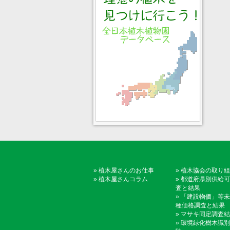
»
植木屋さんのお仕事
»
植木協会の取り組
»
植木屋さんコラム
»
都道府県別供給可
査と結果
»
「建設物価」等未
種価格調査と結果
»
マサキ同定調査結
»
環境緑化樹木識別