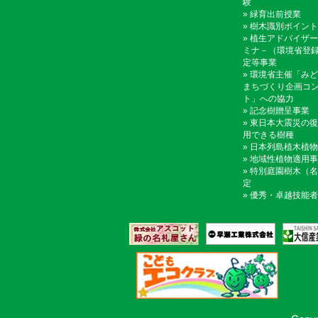
験
»
緑育出前授業
»
樹木識別ポイント
»
植生アドバイザー
ミナ－（環境省登
定等事業
»
環境省主催「みど
まちづくり企画コ
ト」への協力
»
記念樹贈呈事業
»
東日本大震災の復
用できる樹種
»
日本列島植木植物
»
地域性植物適用事
»
特別庭園樹木（名
定
»
優秀・卓越技能者