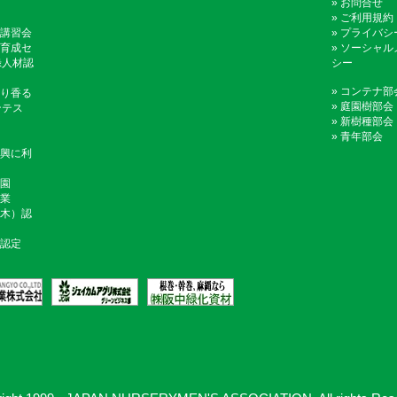
»
お問合せ
»
ご利用規約
講習会
»
プライバシ
育成セ
»
ソーシャル
録人材認
シー
»
コンテナ部
り香る
»
庭園樹部会
ンテス
»
新樹種部会
»
青年部会
興に利
園
業
木）認
認定