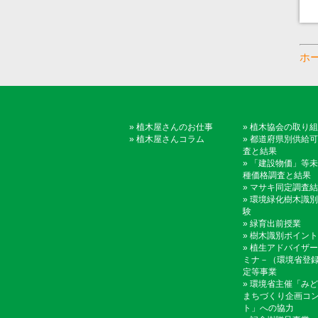
ホ
»
植木屋さんのお仕事
»
植木協会の取り組
»
植木屋さんコラム
»
都道府県別供給可
査と結果
»
「建設物価」等未
種価格調査と結果
»
マサキ同定調査結
»
環境緑化樹木識別
験
»
緑育出前授業
»
樹木識別ポイント
»
植生アドバイザー
ミナ－（環境省登
定等事業
»
環境省主催「みど
まちづくり企画コ
ト」への協力