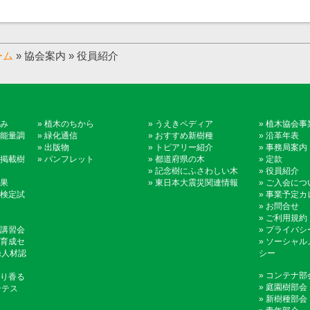
ーム
» 協会案内 » 役員紹介
み
»
植木のちから
»
うえきペディア
»
植木協会事
能量調
»
緑化通信
»
おすすめ新樹種
»
沿革年表
»
出版物
»
トピアリー紹介
»
事務局案内
掲載樹
»
パンフレット
»
都道府県の木
»
定款
»
記念樹にふさわしい木
»
役員紹介
果
»
東日本大震災関連情報
»
ご入会につ
検定試
»
事業予定カ
»
お問合せ
»
ご利用規約
講習会
»
プライバシ
育成セ
»
ソーシャル
録人材認
シー
»
コンテナ部
り香る
»
庭園樹部会
ンテス
»
新樹種部会