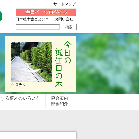
サイトマップ
日本植木協会とは？
｜
お問い合せ
クロチク
得する植木のいろいろ
協会案内
部会紹介