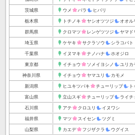
茨城県
ウメ
バラ
ヒバリ
栃木県
トチノキ
ヤシオツツジ
オオル
群馬県
クロマツ
レンゲツツジ
ヤマド
埼玉県
ケヤキ
サクラソウ
シラコバト
千葉県
イヌマキ
ナノハナ
ホオジロ
東京都
イチョウ
ソメイヨシノ
ユリカ
神奈川県
イチョウ
ヤマユリ
カモメ
新潟県
ヒユキツバキ
チューリップ
ト
富山県
立山スギ
チューリップ
ライチ
石川県
アテ
クロユリ
イヌワシ
福井県
マツ
スイセン
ツグミ
山梨県
カエデ
フジザクラ
ウグイス