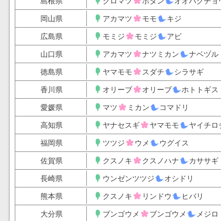
島根県
クロマツ
ボタン
オオハクチョ
岡山県
アカマツ
モモ
キジ
広島県
モミジ
モミジ
アビ
山口県
アカマツ
ナツミカン
ナベヅル
徳島県
ヤマモモ
スダチ
シラサギ
香川県
オリーブ
オリーブ
ホトトギス
愛媛県
マツ
ミカン
コマドリ
高知県
ヤナセスギ
ヤマモモ
ヤイチロ
福岡県
ツツジ
ウメ
ウグイス
佐賀県
クスノキ
クスノハナ
カササギ
長崎県
ウンゼンツツジ
オシドリ
熊本県
クスノキ
リンドウ
ヒバリ
大分県
ブンゴウメ
ブンゴウメ
メジロ