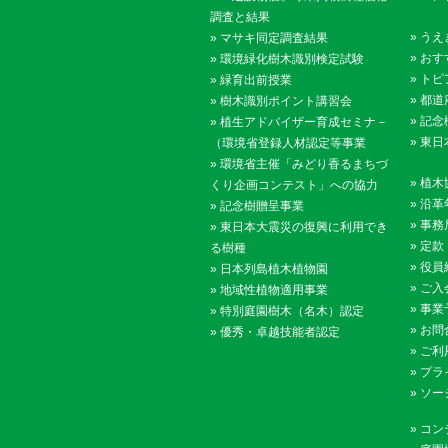
調査と結果
»
うえ
»
マサキ同定調査結果
»
おす
»
環境緑化樹木識別検定試験
»
トピ
»
緑育出前授業
»
都道
»
樹木識別ポイント講習会
»
記念
»
植生アドバイザー育成セミナ－
»
東日
（環境省登録人材認定等事業
»
環境省主催「みどり香るまちづ
»
植木
くり企画コンテスト」への協力
»
沿革
»
記念樹贈呈事業
»
事務
»
東日本大震災の復興に利用でき
»
定款
る樹種
»
役員
»
日本列島植木植物園
»
ご入
»
地域性植物適用事業
»
事業
»
特別庭園樹木（名木）認定
»
お問
»
優秀・卓越技能者認定
»
ご利
»
プラ
»
ソー
»
コン