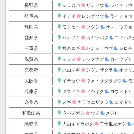
長野県
シラカバ
リンドウ
ライチョウ
岐阜県
イチイ
レンゲソウ
ライチョウ
静岡県
モクセイ
ツツジ
サンコウチョ
愛知県
ハナノキ
カキツバタ
コノハズ
三重県
神宮スギ
ハナショウブ
シロチ
滋賀県
モミジ
シャクナゲ
カイツブリ
京都府
北山スギ
シダレザクラ
オオミ
大阪府
イチョウ
ウメ・サクラソウ
モ
兵庫県
クスノキ
ノジギク
コウノトリ
奈良県
スギ
ナラヤエザクラ
コマドリ
和歌山県
ウバメガシ
ウメ
メジロ
鳥取県
大山キャラボク
二十世紀ナシ