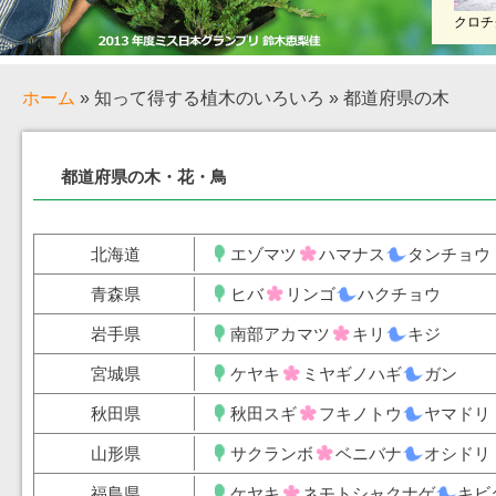
クロチ
ホーム
» 知って得する植木のいろいろ » 都道府県の木
都道府県の木・花・鳥
北海道
エゾマツ
ハマナス
タンチョウ
青森県
ヒバ
リンゴ
ハクチョウ
岩手県
南部アカマツ
キリ
キジ
宮城県
ケヤキ
ミヤギノハギ
ガン
秋田県
秋田スギ
フキノトウ
ヤマドリ
山形県
サクランボ
ベニバナ
オシドリ
福島県
ケヤキ
ネモトシャクナゲ
キビ