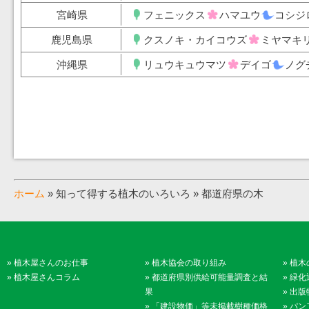
宮崎県
フェニックス
ハマユウ
コシジ
鹿児島県
クスノキ・カイコウズ
ミヤマキ
沖縄県
リュウキュウマツ
デイゴ
ノグ
ホーム
» 知って得する植木のいろいろ » 都道府県の木
»
植木屋さんのお仕事
»
植木協会の取り組み
»
植木
»
植木屋さんコラム
»
都道府県別供給可能量調査と結
»
緑化
果
»
出版
»
「建設物価」等未掲載樹種価格
»
パン