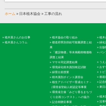
ホーム
» 日本植木協会 » 工事の流れ
»
植木屋さんのお仕事
»
植木協会の取り組み
»
植木
»
植木屋さんコラム
»
都道府県別供給可能量調査と結
»
緑化
果
»
出版
»
「建設物価」等未掲載樹種価格
»
パン
調査と結果
»
うえ
»
マサキ同定調査結果
»
おす
»
環境緑化樹木識別検定試験
»
トピ
»
緑育出前授業
»
都道
»
樹木識別ポイント講習会
»
記念
»
植生アドバイザー育成セミナ－
»
東日
（環境省登録人材認定等事業
»
環境省主催「みどり香るまちづ
»
植木
くり企画コンテスト」への協力
»
沿革
»
記念樹贈呈事業