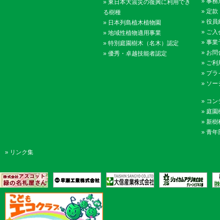
»
事務
»
東日本大震災の復興に利用でき
»
定款
る樹種
»
役員
»
日本列島植木植物園
»
ご入
»
地域性植物適用事業
»
事業
»
特別庭園樹木（名木）認定
»
お問
»
優秀・卓越技能者認定
»
ご利
»
プラ
»
ソー
»
コン
»
庭園
»
新樹
»
青年
»
リンク集