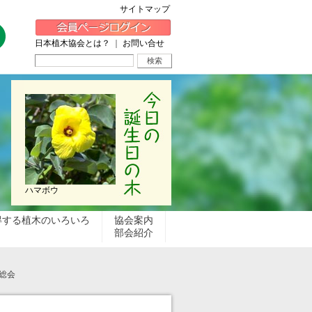
サイトマップ
日本植木協会とは？
｜
お問い合せ
ハマボウ
得する植木のいろいろ
協会案内
部会紹介
総会