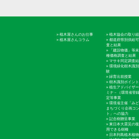
»
植木屋さんのお仕事
»
植木協会の取り組
»
植木屋さんコラム
»
都道府県別供給可
査と結果
»
「建設物価」等未
種価格調査と結果
»
マサキ同定調査結
»
環境緑化樹木識別
験
»
緑育出前授業
»
樹木識別ポイント
»
植生アドバイザー
ミナ－（環境省登
定等事業
»
環境省主催「みど
まちづくり企画コ
ト」への協力
»
記念樹贈呈事業
»
東日本大震災の復
用できる樹種
»
日本列島植木植物