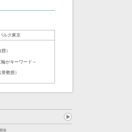
ルパルク東京
教授）
」
五輪がキーワード～
名誉教授）
総会