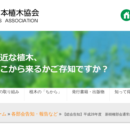
の取り組み
植木の「ちから」
発行書籍・出版物
知って
ーム
»
各部会告知・報告など
»
【総会告知】平成28年度 新樹種部会通常