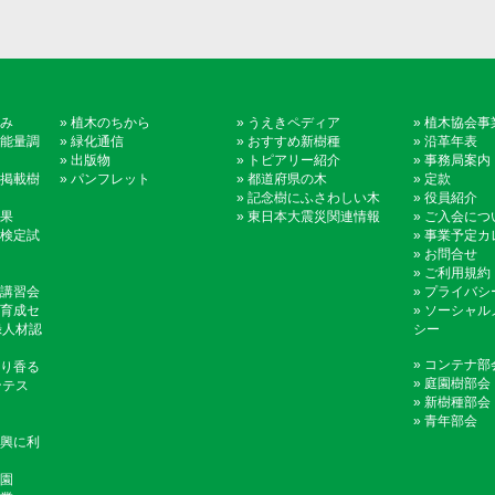
み
»
植木のちから
»
うえきペディア
»
植木協会事
能量調
»
緑化通信
»
おすすめ新樹種
»
沿革年表
»
出版物
»
トピアリー紹介
»
事務局案内
掲載樹
»
パンフレット
»
都道府県の木
»
定款
»
記念樹にふさわしい木
»
役員紹介
果
»
東日本大震災関連情報
»
ご入会につ
検定試
»
事業予定カ
»
お問合せ
»
ご利用規約
講習会
»
プライバシ
育成セ
»
ソーシャル
録人材認
シー
»
コンテナ部
り香る
»
庭園樹部会
ンテス
»
新樹種部会
»
青年部会
興に利
園