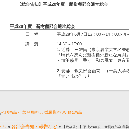
【総会告知】平成28年度 新樹種部会通常総会
平成28年度 新樹種部会通常総会
日 程
平成28年6月7日13：00～14：00メ
講 演
14:30～17:00
1. 近藤 三雄氏（東京農業大学名誉
「時代を読んだ新樹種の新たな展開
～加筆修景、香り、和の風情、東京
2. 安藤 敏夫部会顧問 （千葉大学
「青い花の作り方」
-研修報告- 第14回新しい造園樹木の研修会報告
ーム
»
各部会告知・報告など
»
【総会告知】平成28年度 新樹種部会通常