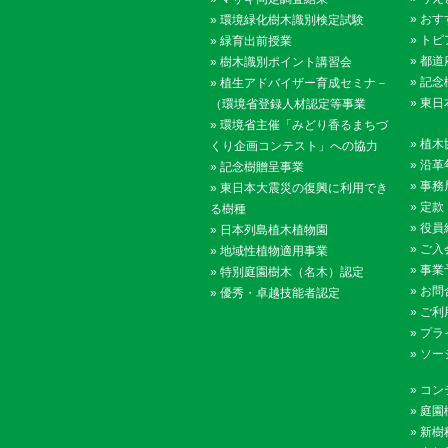
»
おす
»
環境緑化樹木識別検定試験
»
トピ
»
緑育出前授業
»
都道
»
樹木識別ポイント講習会
»
記念
»
植生アドバイザー育成セミナ－
»
東日
（環境省登録人材認定等事業
»
環境省主催「みどり香るまちづ
»
植木
くり企画コンテスト」への協力
»
沿革
»
記念樹贈呈事業
»
事務
»
東日本大震災の復興に利用でき
»
定款
る樹種
»
役員
»
日本列島植木植物園
»
ご入
»
地域性植物適用事業
»
事業
»
特別庭園樹木（名木）認定
»
お問
»
優秀・卓越技能者認定
»
ご利
»
プラ
»
ソー
»
コン
»
庭園
»
新樹