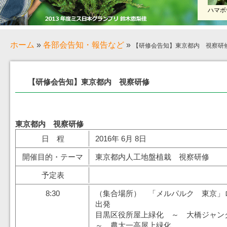
ハマボ
ホーム
»
各部会告知・報告など
»
【研修会告知】東京都内 視察研
【研修会告知】東京都内 視察研修
東京都内 視察研修
日 程
2016年 6月 8日
開催目的・テーマ
東京都内人工地盤植栽 視察研修
予定表
8:30
（集合場所） 「メルパルク 東京」
出発
目黒区役所屋上緑化 ～ 大橋ジャ
～ 農大一高屋上緑化