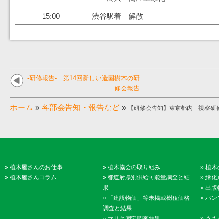
15:00
渋谷駅着 解散
-研修報告- 第14回新しい造園樹木の研
修会報告
ホーム
»
各部会告知・報告など
»
【研修会告知】東京都内 視察研
»
植木屋さんのお仕事
»
植木協会の取り組み
»
植木
»
植木屋さんコラム
»
都道府県別供給可能量調査と結
»
緑化
果
»
出版
»
「建設物価」等未掲載樹種価格
»
パン
調査と結果
»
うえ
»
マサキ同定調査結果