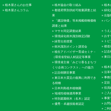
»
植木屋さんのお仕事
»
植木協会の取り組み
»
植木
»
植木屋さんコラム
»
都道府県別供給可能量調査と結
»
緑化
果
»
出版
»
「建設物価」等未掲載樹種価格
»
パン
調査と結果
»
うえ
»
マサキ同定調査結果
»
おす
»
環境緑化樹木識別検定試験
»
トピ
»
緑育出前授業
»
都道
»
樹木識別ポイント講習会
»
記念
»
植生アドバイザー育成セミナ－
»
東日
（環境省登録人材認定等事業
»
環境省主催「みどり香るまちづ
»
植木
くり企画コンテスト」への協力
»
沿革
»
記念樹贈呈事業
»
事務
»
東日本大震災の復興に利用でき
»
定款
る樹種
»
役員
»
日本列島植木植物園
»
ご入
»
地域性植物適用事業
»
事業
»
特別庭園樹木（名木）認定
»
お問
»
優秀・卓越技能者認定
»
ご利