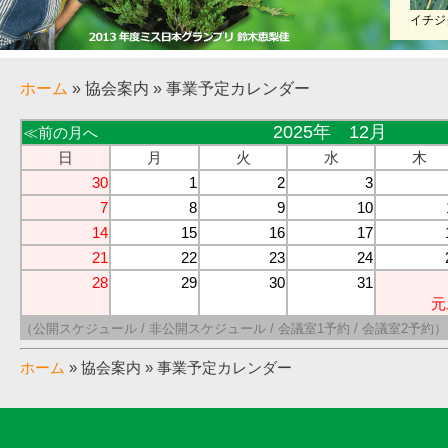
イチジ
ホーム
» 協会案内 » 事業予定カレンダー
2025年 12月
≪前の月へ
日
月
火
水
木
30
1
2
3
7
8
9
10
14
15
16
17
21
22
23
24
28
29
30
31
元
（公開スケジュール / 非公開スケジュール / 会議室1予約 / 会議室2予約）
ホーム
» 協会案内 » 事業予定カレンダー