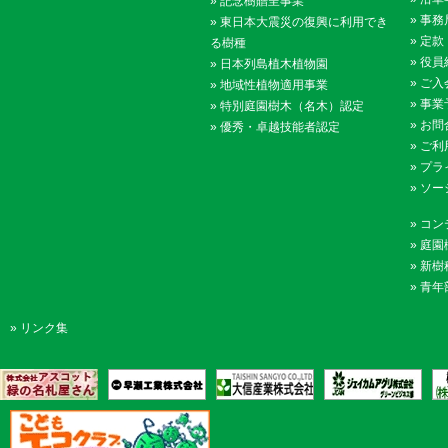
»
記念樹贈呈事業
»
事務
»
東日本大震災の復興に利用でき
»
定款
る樹種
»
役員
»
日本列島植木植物園
»
ご入
»
地域性植物適用事業
»
事業
»
特別庭園樹木（名木）認定
»
お問
»
優秀・卓越技能者認定
»
ご利
»
プラ
»
ソー
»
コン
»
庭園
»
新樹
»
青年
»
リンク集