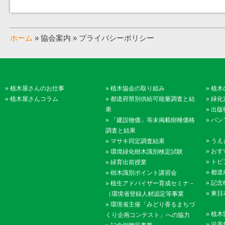
ホーム
» 協会案内 » プライバシーポリシー
»
植木屋さんのお仕事
»
植木協会の取り組み
»
植木
»
植木屋さんコラム
»
都道府県別供給可能量調査と結
»
緑化
果
»
出版
»
「建設物価」等未掲載樹種価格
»
パン
調査と結果
»
うえ
»
マサキ同定調査結果
»
おす
»
環境緑化樹木識別検定試験
»
トピ
»
緑育出前授業
»
都道
»
樹木識別ポイント講習会
»
記念
»
植生アドバイザー育成セミナ－
»
東日
（環境省登録人材認定等事業
»
環境省主催「みどり香るまちづ
»
植木
くり企画コンテスト」への協力
»
沿革