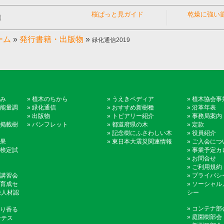
桜ぱっと見ガイド
乾燥に強い
ーム
»
発行書籍・出版物
»
緑化通信2019
み
»
植木のちから
»
うえきペディア
»
植木協会事
能量調
»
緑化通信
»
おすすめ新樹種
»
沿革年表
»
出版物
»
トピアリー紹介
»
事務局案内
掲載樹
»
パンフレット
»
都道府県の木
»
定款
»
記念樹にふさわしい木
»
役員紹介
果
»
東日本大震災関連情報
»
ご入会につ
検定試
»
事業予定カ
»
お問合せ
»
ご利用規約
講習会
»
プライバシ
育成セ
»
ソーシャル
録人材認
シー
»
コンテナ部
り香る
»
庭園樹部会
ンテス