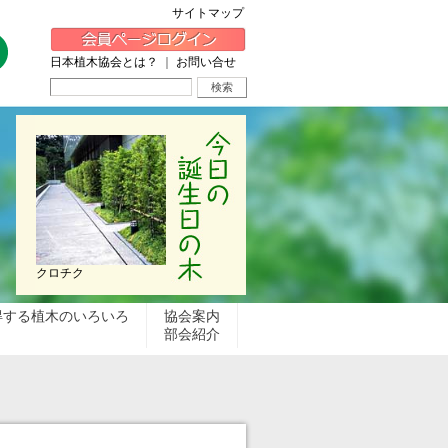
サイトマップ
日本植木協会とは？
｜
お問い合せ
クロチク
得する植木のいろいろ
協会案内
部会紹介