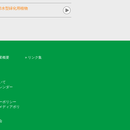
節水型緑化用植物
業概要
»
リンク集
いて
レンダー
ーポリシー
メディアポリ
会