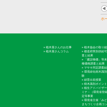
ホ
»
植木屋さんのお仕事
»
植木協会の取り組
»
植木屋さんコラム
»
都道府県別供給可
査と結果
»
「建設物価」等未
種価格調査と結果
»
マサキ同定調査結
»
環境緑化樹木識別
験
»
緑育出前授業
»
樹木識別ポイント
»
植生アドバイザー
ミナ－（環境省登
定等事業
»
環境省主催「みど
まちづくり企画コ