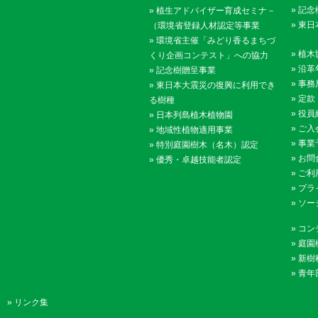
»
記念
»
植生アドバイザー育成セミナ－
»
東日
（環境省登録人材認定等事業
»
環境省主催「みどり香るまちづ
»
植木
くり企画コンテスト」への協力
»
沿革
»
記念樹贈呈事業
»
事務
»
東日本大震災の復興に利用でき
»
定款
る樹種
»
役員
»
日本列島植木植物園
»
ご入
»
地域性植物適用事業
»
事業
»
特別庭園樹木（名木）認定
»
お問
»
優秀・卓越技能者認定
»
ご利
»
プラ
»
ソー
»
コン
»
庭園
»
新樹
»
青年
»
リンク集