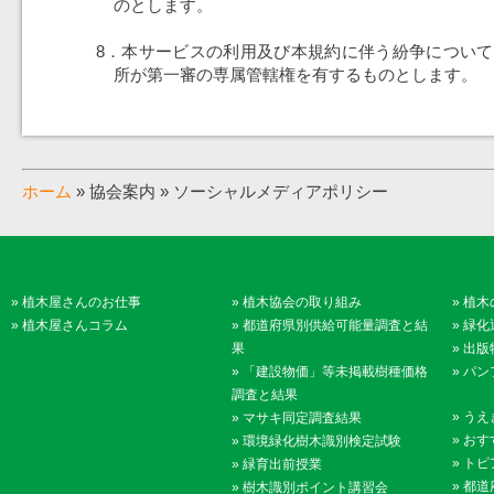
のとします。
8．本サービスの利用及び本規約に伴う紛争につい
所が第一審の専属管轄権を有するものとします。
ホーム
» 協会案内 » ソーシャルメディアポリシー
»
植木屋さんのお仕事
»
植木協会の取り組み
»
植木
»
植木屋さんコラム
»
都道府県別供給可能量調査と結
»
緑化
果
»
出版
»
「建設物価」等未掲載樹種価格
»
パン
調査と結果
»
うえ
»
マサキ同定調査結果
»
おす
»
環境緑化樹木識別検定試験
»
トピ
»
緑育出前授業
»
都道
»
樹木識別ポイント講習会