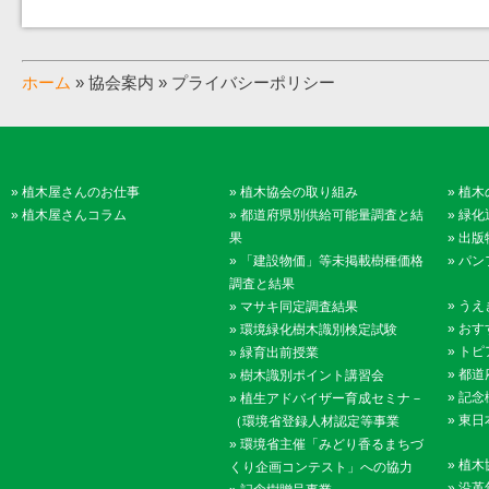
ホーム
» 協会案内 » プライバシーポリシー
»
植木屋さんのお仕事
»
植木協会の取り組み
»
植木
»
植木屋さんコラム
»
都道府県別供給可能量調査と結
»
緑化
果
»
出版
»
「建設物価」等未掲載樹種価格
»
パン
調査と結果
»
うえ
»
マサキ同定調査結果
»
おす
»
環境緑化樹木識別検定試験
»
トピ
»
緑育出前授業
»
都道
»
樹木識別ポイント講習会
»
記念
»
植生アドバイザー育成セミナ－
»
東日
（環境省登録人材認定等事業
»
環境省主催「みどり香るまちづ
»
植木
くり企画コンテスト」への協力
»
沿革