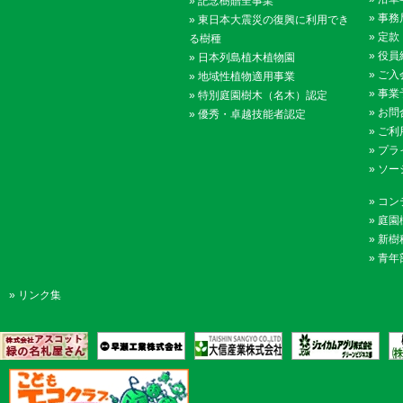
»
記念樹贈呈事業
»
事務
»
東日本大震災の復興に利用でき
»
定款
る樹種
»
役員
»
日本列島植木植物園
»
ご入
»
地域性植物適用事業
»
事業
»
特別庭園樹木（名木）認定
»
お問
»
優秀・卓越技能者認定
»
ご利
»
プラ
»
ソー
»
コン
»
庭園
»
新樹
»
青年
»
リンク集