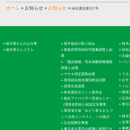
ホーム
»
お知らせ
»
お知らせ
»
緑化通信第517号
»
植木屋さんのお仕事
»
植木協会の取り組み
»
植木
»
植木屋さんコラム
»
都道府県別供給可能量調査と結
»
緑化
果
»
出版
»
「建設物価」等未掲載樹種価格
»
パン
調査と結果
»
うえ
»
マサキ同定調査結果
»
おす
»
環境緑化樹木識別検定試験
»
トピ
»
緑育出前授業
»
都道
»
樹木識別ポイント講習会
»
記念
»
植生アドバイザー育成セミナ－
»
東日
（環境省登録人材認定等事業
»
環境省主催「みどり香るまちづ
»
植木
くり企画コンテスト」への協力
»
沿革
»
記念樹贈呈事業
»
事務
»
東日本大震災の復興に利用でき