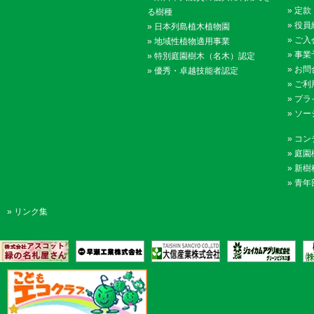
»
定款
る樹種
»
役員
»
日本列島植木植物園
»
ご入
»
地域性植物適用事業
»
事業
»
特別庭園樹木（名木）認定
»
お問
»
優秀・卓越技能者認定
»
ご利
»
プラ
»
ソー
»
コン
»
庭園
»
新樹
»
青年
»
リンク集