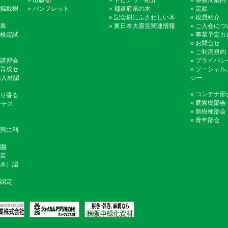
»
出版物
»
トピアリー紹介
»
事務局案内
掲載樹
»
パンフレット
»
都道府県の木
»
定款
»
記念樹にふさわしい木
»
役員紹介
果
»
東日本大震災関連情報
»
ご入会につ
検定試
»
事業予定カ
»
お問合せ
»
ご利用規約
講習会
»
プライバシ
育成セ
»
ソーシャル
録人材認
シー
»
コンテナ部
り香る
»
庭園樹部会
ンテス
»
新樹種部会
»
青年部会
興に利
園
業
木）認
認定