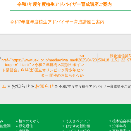
令和7年度年度植生アドバイザー育成講座ご案内
令和7年度年度植生アドバイザー育成講座ご案内
<a
緑化通信第5
href="https://www.ueki.or.jp/media/niwa_navi/2025/04/20250418_1151_22_97
target="_blank" >令和７年度樹木識別のポイン
ト講習会」6/14(土)国立オリンピック青少年セン
ター 開催のお知らせ</a>
ーム
»
お知らせ
»
お知らせ
»
令和7年度年度植生アドバイザー育成講座ご
み
»
植木のちから
»
うえきペディア
»
植木協会事
能量調
»
緑化通信
»
おすすめ新樹種
»
沿革年表