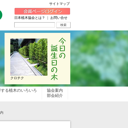
サイトマップ
日本植木協会とは？
｜
お問い合せ
クロチク
得する植木のいろいろ
協会案内
部会紹介
案内