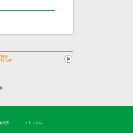
08号
71.pdf"
案内
業概要
»
リンク集