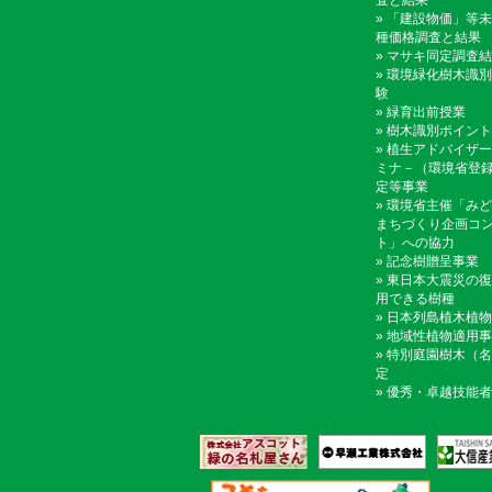
査と結果
»
「建設物価」等未
種価格調査と結果
»
マサキ同定調査結
»
環境緑化樹木識別
験
»
緑育出前授業
»
樹木識別ポイント
»
植生アドバイザー
ミナ－（環境省登
定等事業
»
環境省主催「みど
まちづくり企画コ
ト」への協力
»
記念樹贈呈事業
»
東日本大震災の復
用できる樹種
»
日本列島植木植物
»
地域性植物適用事
»
特別庭園樹木（名
定
»
優秀・卓越技能者