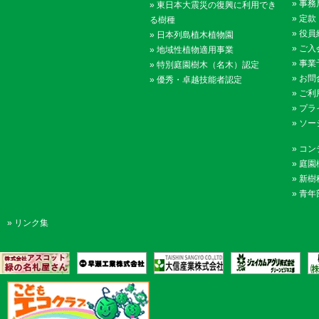
»
事務
»
東日本大震災の復興に利用でき
»
定款
る樹種
»
役員
»
日本列島植木植物園
»
ご入
»
地域性植物適用事業
»
事業
»
特別庭園樹木（名木）認定
»
お問
»
優秀・卓越技能者認定
»
ご利
»
プラ
»
ソー
»
コン
»
庭園
»
新樹
»
青年
»
リンク集