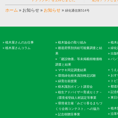
ホーム
»
お知らせ
»
お知らせ
»
緑化通信第514号
»
植木屋さんのお仕事
»
植木協会の取り組み
»
植木
»
植木屋さんコラム
»
都道府県別供給可能量調査と結
»
緑化
果
»
出版
»
「建設物価」等未掲載樹種価格
»
パン
調査と結果
»
うえ
»
マサキ同定調査結果
»
おす
»
環境緑化樹木識別検定試験
»
トピ
»
緑育出前授業
»
都道
»
樹木識別ポイント講習会
»
記念
»
植生アドバイザー育成セミナ－
»
東日
（環境省登録人材認定等事業
»
環境省主催「みどり香るまちづ
»
植木
くり企画コンテスト」への協力
»
沿革
»
記念樹贈呈事業