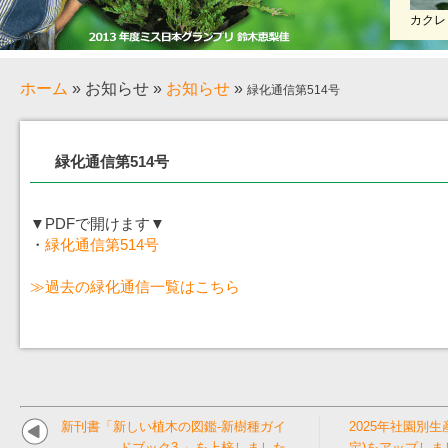
カクレ
ホーム
»
お知らせ
»
お知らせ
»
緑化通信第514号
緑化通信第514号
▼PDFで開けます▼
・
緑化通信第514号
≫過去の緑化通信一覧はこちら
新刊書「新しい植木の図鑑-新樹種ガイ
2025年社園別
ドブック3-」を上梓しました
定)をアップしま