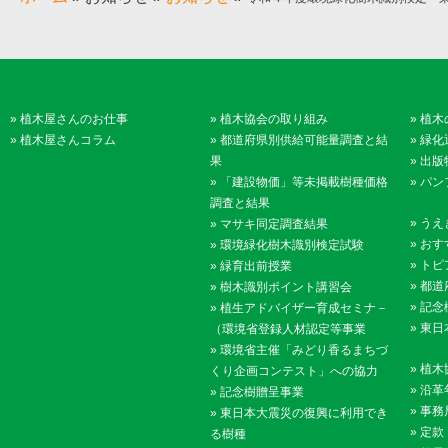
»
植木屋さんのお仕事
»
植木協会の取り組み
»
植木
»
植木屋さんコラム
»
都道府県別供給可能量調査と結
»
緑化
果
»
出版
»
「建設物価」等未掲載樹種価格
»
パン
調査と結果
»
うえ
»
マサキ同定調査結果
»
おす
»
環境緑化樹木識別検定試験
»
トピ
»
緑育出前授業
»
都道
»
樹木識別ポイント講習会
»
記念
»
植生アドバイザー育成セミナ－
»
東日
（環境省登録人材認定等事業
»
環境省主催「みどり香るまちづ
»
植木
くり企画コンテスト」への協力
»
沿革
»
記念樹贈呈事業
»
事務
»
東日本大震災の復興に利用でき
»
定款
る樹種