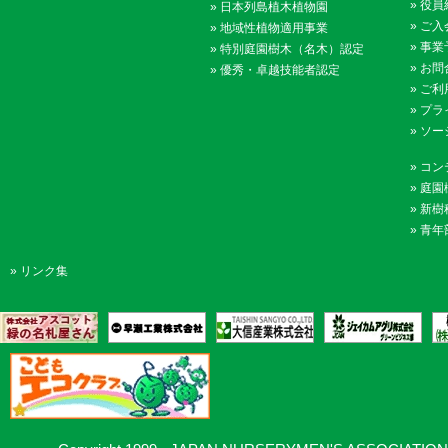
»
役員
»
日本列島植木植物園
»
ご入
»
地域性植物適用事業
»
事業
»
特別庭園樹木（名木）認定
»
お問
»
優秀・卓越技能者認定
»
ご利
»
プラ
»
ソー
»
コン
»
庭園
»
新樹
»
青年
»
リンク集