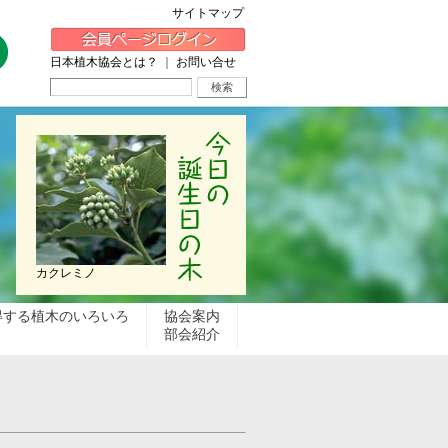
サイトマップ
日本植木協会とは？
｜
お問い合せ
カクレミノ
得する植木のいろいろ
協会案内
部会紹介