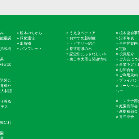
み
»
植木のちから
»
うえきペディア
»
植木協会事
能量調
»
緑化通信
»
おすすめ新樹種
»
沿革年表
»
出版物
»
トピアリー紹介
»
事務局案内
掲載樹
»
パンフレット
»
都道府県の木
»
定款
»
記念樹にふさわしい木
»
役員紹介
果
»
東日本大震災関連情報
»
ご入会につ
検定試
»
事業予定カ
»
お問合せ
»
ご利用規約
講習会
»
プライバシ
育成セ
»
ソーシャル
録人材認
シー
»
コンテナ部
り香る
»
庭園樹部会
ンテス
»
新樹種部会
»
青年部会
興に利
園
業