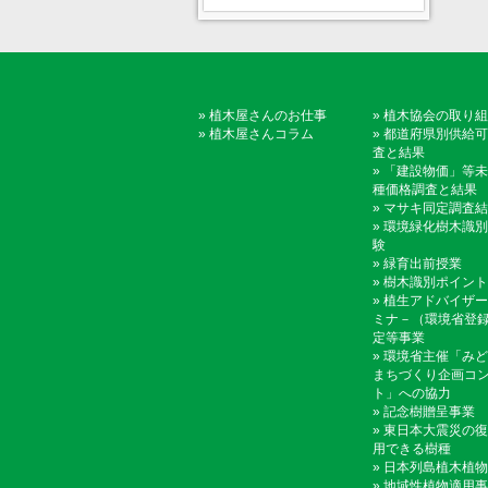
»
植木屋さんのお仕事
»
植木協会の取り組
»
植木屋さんコラム
»
都道府県別供給可
査と結果
»
「建設物価」等未
種価格調査と結果
»
マサキ同定調査結
»
環境緑化樹木識別
験
»
緑育出前授業
»
樹木識別ポイント
»
植生アドバイザー
ミナ－（環境省登
定等事業
»
環境省主催「みど
まちづくり企画コ
ト」への協力
»
記念樹贈呈事業
»
東日本大震災の復
用できる樹種
»
日本列島植木植物
»
地域性植物適用事