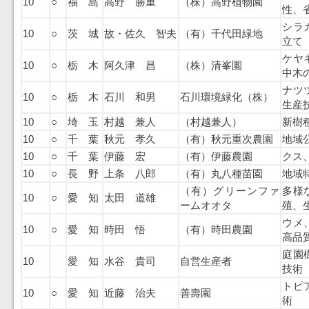
10
○
福 島
高野 勝重
（株）高野植物園
性、
シラ
10
○
茨 城
故・佐久 智夫
（有）千代田緑地
立て
ケヤ
10
○
栃 木
阿久津 昌
（株）清峯園
中木
ナツ
10
○
栃 木
石川 和男
石川環境緑化（株）
生産
10
○
埼 玉
村越 兼人
（村越兼人）
新樹
10
○
千 葉
秋元 孝久
（有）秋元重次農園
地域
10
○
千 葉
伊藤 宏
（有）伊藤農園
クス
10
○
長 野
上条 八郎
（有）丸八種苗園
地域
（有）グリーンファ
多様
10
○
愛 知
太田 道雄
ームオオタ
殖、
ウメ
10
○
愛 知
時田 悟
（有）時田農園
高品
庭園
10
愛 知
水谷 貴司
自営生産者
技術
トピ
10
○
愛 知
近藤 治夫
善壽園
術