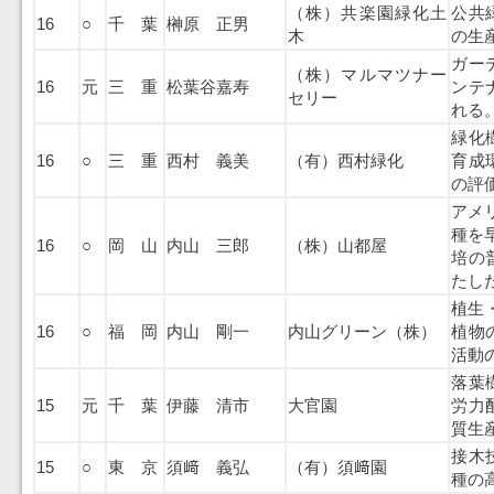
（株）共楽園緑化土
公共
16
○
千 葉
榊原 正男
木
の生
ガー
（株）マルマツナー
16
元
三 重
松葉谷嘉寿
ンテ
セリー
れる
緑化
16
○
三 重
西村 義美
（有）西村緑化
育成
の評
アメ
種を
16
○
岡 山
内山 三郎
（株）山都屋
培の
たし
植生
16
○
福 岡
内山 剛一
内山グリーン（株）
植物
活動
落葉
15
元
千 葉
伊藤 清市
大官園
労力
質生
接木
15
○
東 京
須﨑 義弘
（有）須﨑園
種の