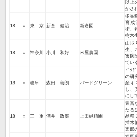
以上
かさ
多品種
育成
18
○
東 京
新倉 健治
新倉園
術、
樹木
山取
生、ｿ
18
○
神奈川
小川 和好
米屋農園
害防
てい
ﾄﾞｳ
の研
18
○
岐阜
森田 善朗
バードグリーン
産す
し、
にし
豊富
たる
18
○
三 重
酒井 政廣
上田緑植圃
品種
挿木
支部
福岡