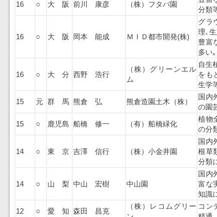
16
○
大 阪
前川 康彦
（株）フタバ園
分類
グラ
理､
16
○
大 阪
岡本 能成
ＭＩＤ都市開発(株)
豊富
多い｡
自生
（株）グリーンエル
16
○
大 分
西野 浩行
をも
ム
生学
国内
15
元
群 馬
熊倉 弘
熊倉造園土木（株）
の園
植物
15
○
鹿児島
船橋 修一
（有）船橋緑化
の分
国内
14
○
東 京
吉澤 信行
（株）小金井園
根草
分類
国内
14
○
山 梨
中山 宏樹
中山園
富な
知識
（株）レコムグリー
コン
12
○
愛 知
森田 昌克
ン
精通