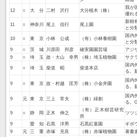
我が
12
○
大 分
二村 沢行
大分植木（株）
優れ
新樹
11
○
神奈川
尾上 信行
尾上園
と分
国内
10
○
東 京
小林 公成
（有）小林養樹園
と分
9
○
茨 城
川原田 邦彦
確実園園芸場
アジ
9
○
埼 玉
故・大山 幸男
（株）埼玉植物園
サク
国内
9
○
埼 玉
柴道 昭
柴道本店
る。
国内
9
○
東 京
故・村越 匡芳
（株）小金井園
る。
国内
9
元
東 京
三上 常夫
（株）緑創
る。
（有）正木樹芸研究
9
○
静 岡
正木 伸之
ツツ
所
9
愛 知
石黒 洋男
石黒紅葉園
ギボ
9
元
三 重
赤塚 充良
（株）赤塚植物園
著書