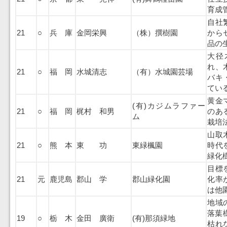
育成
自社
21
○
兵 庫
金岡栄興
（株）撰樹園
から
品の
大径
れ、
21
○
福 岡
水城清志
（有）水城園芸場
バキ
てい
黄金
(有)カジムラファー
21
○
福 岡
梶村 和男
のあ
ム
栽培
山取
21
○
熊 本
東 功
東緑楓園
時代
緑化
目標
21
元
鹿児島
郡山 学
郡山緑化園
化率
は他
地域
落葉樹
19
○
栃 木
金田 廣衛
(有)那須緑地
枯れ