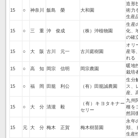
造形
15
○
神奈川
飯島 榮
大和園
術力
生産
生産
15
○
三 重
沖 俊成
（株）沖植物園
化、
の確
オリ
15
○
大 阪
古川 元一
古川庭樹園
産等
れる
暖地
15
○
高 知
岡宗 信明
岡宗農園
栽培
生分
15
○
福 岡
田籠 利公
（有）田籠誠農園
ス、
産、
九州
（有）キヨタキナー
15
○
大 分
清瀧 毅
種を
セリー
然回
永年
15
元
大 分
梅木 正賀
梅木樹苗園
頬、
生産