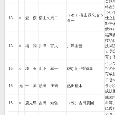
と技
特産ｳ
つい
（有）横山緑化セン
18
○
愛 媛
横山久馬二
仕立技
ター
ｶｼ
優れ
福岡
技術
18
○
福 岡
川津 富夫
川津園芸
技術
る剪
有す
イヌ
16
○
埼 玉
山下 幸一
(株)山下植物園
ツの
育成
千葉
16
元
千 葉
熱田 庄衛
熱田植木
ラボ
成技
地域
16
○
鹿児島
吉田 知弘
（株）吉田農園
キ等
に優
イヌ