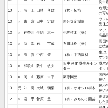
良生
造形
13
元
埼 玉
山崎 孝雄
（株）拓植
の育
ウメ
13
○
東 京
田中 定雄
国分寺定樹園
品仕
マツ
13
○
神奈川
生駒 恵一
生駒植木（株）
高品
雪国
13
○
新 潟
石川 市蔵
石川緑樹（株）
立技
生理
13
○
滋 賀
中西 肇
（株）中西園材
マツ
阪中緑化樹生産セン
樹木
13
○
和歌山
阪中 敏夫
ター
ポッ
国内
13
○
岡 山
藤原 吉平
藤原園芸
技術
暖地
13
元
沖 縄
大城 朝榮
（有）オオシロ樹木
技術
東北
12
○
岩 手
菅原 豊
（有）みちのく園芸
した
緑化