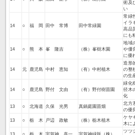
術及
い
常緑
イラ
14
○
福 岡
田中 常博
田中常緑園
高品
にも
地域
14
○
熊 本
峯 隆吉
（株）峯樹木園
や優
に優
造形
14
元
鹿児島
中村 恵知
（有）中村植木
の整
の生
緑化
14
○
鹿児島
野付 文由
（有）野付樹苗園
径木
化
北方
13
○
北海道
久保 光男
真鍋庭園苗畑
の優
ケヤ
13
○
栃 木
戸辺 政敏
（株）栃木植木
木に
ツツ
13
○
栃 木
宇賀神 喜一
宇賀神緑販（株）