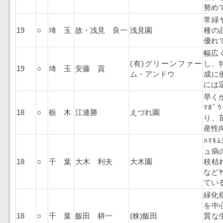
努め
常緑
19
○
埼 玉
故・浅見 良一
浅見園
種の
優れ
幅広く
(有)グリーンファー
し、特
19
○
埼 玉
安藤 貢
ム・アンドウ
成に
には
早くか
ﾏﾎﾞ
18
○
栃 木
江連勝
えづれ園
り、
産性
ﾊﾏ
ュ病
18
○
千 葉
大木 利夫
大木園
枝枯
など
てい
緑化樹
を中
18
○
千 葉
飯田 耕一
(株)飯田
質な