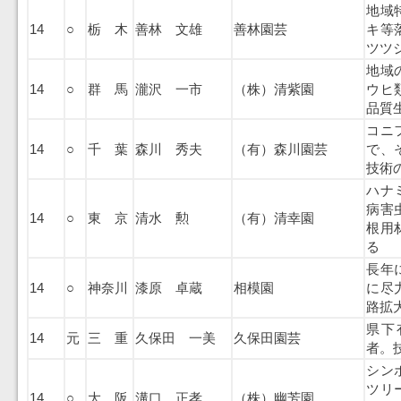
地域
14
○
栃 木
善林 文雄
善林園芸
キ等
ツツ
地域
14
○
群 馬
瀧沢 一市
（株）清紫園
ウヒ
品質
コニ
14
○
千 葉
森川 秀夫
（有）森川園芸
で、
技術
ハナ
病害
14
○
東 京
清水 勲
（有）清幸園
根用
る
長年
14
○
神奈川
漆原 卓蔵
相模園
に尽
路拡
県下
14
元
三 重
久保田 一美
久保田園芸
者。
シン
ツリ
14
○
大 阪
溝口 正孝
（株）幽芳園