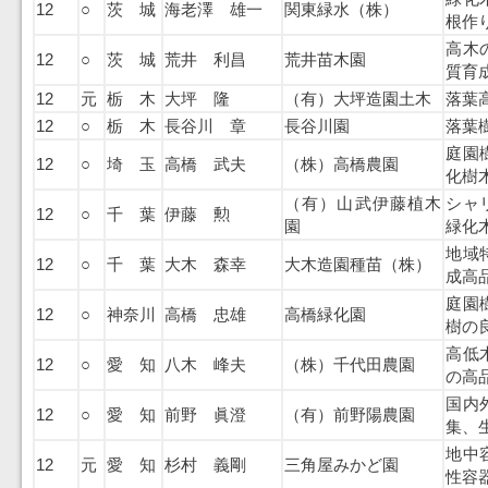
12
○
茨 城
海老澤 雄一
関東緑水（株）
根作
高木
12
○
茨 城
荒井 利昌
荒井苗木園
質育
12
元
栃 木
大坪 隆
（有）大坪造園土木
落葉
12
○
栃 木
長谷川 章
長谷川園
落葉
庭園
12
○
埼 玉
高橋 武夫
（株）高橋農園
化樹
（有）山武伊藤植木
シャ
12
○
千 葉
伊藤 勲
園
緑化
地域
12
○
千 葉
大木 森幸
大木造園種苗（株）
成高
庭園
12
○
神奈川
高橋 忠雄
高橋緑化園
樹の
高低
12
○
愛 知
八木 峰夫
（株）千代田農園
の高
国内
12
○
愛 知
前野 眞澄
（有）前野陽農園
集、
地中
12
元
愛 知
杉村 義剛
三角屋みかど園
性容