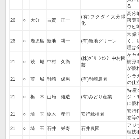
る
高冷
(有)フクダイ大分緑
26
○
大分
古賀 正一
落葉
化
ウヒ
常緑
26
○
鹿児島
新地 耕一
(有)新地グリーン
く、
理は
ケヤ
(株)ｸﾞﾘｰﾝｾﾝﾀｰ中村園
21
○
茨 城
中村 久衛
樹形
芸
が優
シラ
21
○
茨 城
對崎 保男
(有)對崎農園
の仕
特産
21
○
栃 木
山﨑 雄造
(有)みどり産業
ジ・
に優
安行
21
○
埼 玉
鈴木 孝司
安行栽植園
巻等
アジ
21
○
埼 玉
石井 栄寿
石井農園
理技