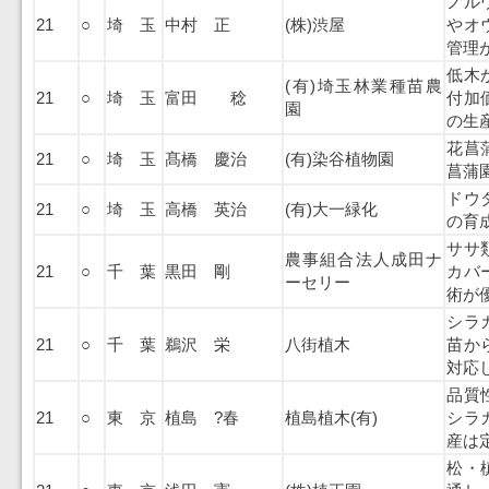
ノル
21
○
埼 玉
中村 正
(株)渋屋
やオ
管理
低木
(有)埼玉林業種苗農
21
○
埼 玉
富田 稔
付加
園
の生
花菖
21
○
埼 玉
髙橋 慶治
(有)染谷植物園
菖蒲
ドウ
21
○
埼 玉
高橋 英治
(有)大一緑化
の育
ササ
農事組合法人成田ナ
21
○
千 葉
黒田 剛
カバ
ーセリー
術が
シラ
21
○
千 葉
鵜沢 栄
八街植木
苗か
対応
品質
21
○
東 京
植島 ?春
植島植木(有)
シラ
産は
松・