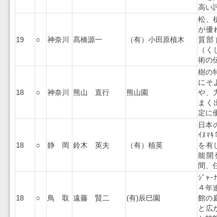
高い
松、
が優れ
19
○
神奈川
髙橋源一
（有）小田原植木
質部
（く
術の
樹の特
にそ
18
○
神奈川
熊山 直行
熊山園
や、
まく出
定に
日本
ｲﾇ
18
○
静 岡
鈴木 英夫
（有）植英
を有
能開
間、
ｼﾞｬｰ
４年
18
○
鳥 取
遠藤 賢二
(有)辰巳園
館の
と広