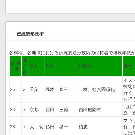
伝統造形技術
各樹種、各地域における伝統的造形技術の保持者で経験年数が
協
認定
会
県名
氏名
社園名
備考
年度
員
イヌ
技術
26
○
千葉
塚本 直三
（株）観賞園緑化
行う
を行
北山
26
○
京都
西田 三徳
西田庭園材
立・
マツ
26
○
大 阪
杉田 晃一
植忠
れ、
には