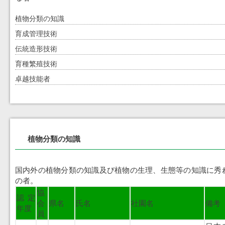
植物分類の知識
育成管理技術
伝統造形技術
育種繁殖技術
卓越技能者
植物分類の知識
国内外の植物分類の知識及び植物の生理、生態等の知識に秀れ
の者。
協
認定
会
県名
氏名
社園名
備考
年度
員