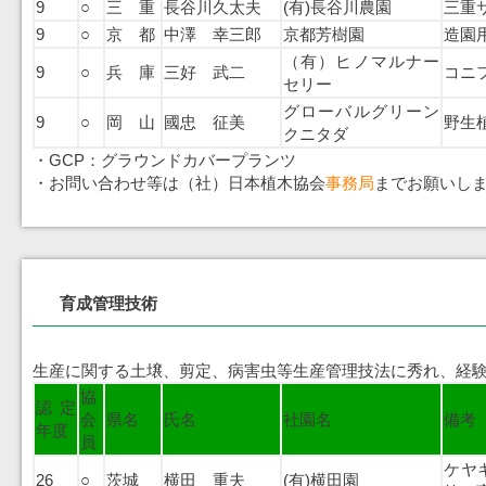
9
○
三 重
長谷川久太夫
(有)長谷川農園
三重
9
○
京 都
中澤 幸三郎
京都芳樹園
造園
（有）ヒノマルナー
9
○
兵 庫
三好 武二
コニ
セリー
グローバルグリーン
9
○
岡 山
國忠 征美
野生
クニタダ
・GCP：グラウンドカバープランツ
・お問い合わせ等は（社）日本植木協会
事務局
までお願いし
育成管理技術
生産に関する土壌、剪定、病害虫等生産管理技法に秀れ、経験
協
認定
会
県名
氏名
社園名
備考
年度
員
ケヤ
26
○
茨城
横田 重夫
(有)横田園