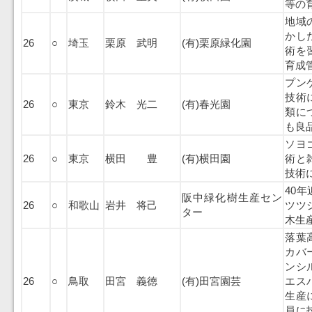
等の
地域
かし
26
○
埼玉
栗原 武明
(有)栗原緑化園
術を
育成
プン
技術
26
○
東京
鈴木 光二
(有)春光園
類に
も良
ソヨ
26
○
東京
横田 豊
(有)横田園
術と
技術
40
阪中緑化樹生産セン
26
○
和歌山
岩井 将己
ツツ
ター
木生
落葉
カバ
ンシ
26
○
鳥取
田宮 義徳
(有)田宮園芸
エス
生産
員に