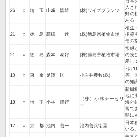
日本
入さ
26
○
埼 玉
山﨑 隆雄
(株)ワイズプランツ
野の
ある
植生
21
○
徳 島
髙橋 速
(株)徳島県植物市場
指導
モの
常緑
21
○
徳 島
森本 泰好
(株)徳島県植物市場
の実
産し
ﾄﾈ
19
○
東 京
足澤 匡
小岩井農牧(株)
等、
の知
新樹種
地に
（株）小林ナーセリ
18
○
埼 玉
小林 隆行
海外
ー
富で
類に
日本
17
○
京 都
池内 善一
池内善兵衛園
いる
豊富