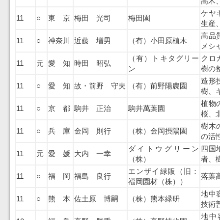
高木
ケヤ
11
○
東 京
梅田 光司
梅田園
生産
高品
11
○
神奈川
近藤 増男
（有）小田原植木
メシ
（有）トキタグリー
クロ
11
元
愛 知
時田 昭弘
ン
樹の
造形
11
○
愛 知
故・前野 守夫
（有）前野陽農園
樹、
植物
11
○
京 都
駒井 正治
駒井萬葉園
桜、
樹木
11
○
兵 庫
金岡 則行
（株）金岡摂陽園
の活
ダイトウグリーン
四国
11
元
愛 媛
大内 一幸
（株）
者、
エンザイ緑販（旧：
11
○
福 岡
福島 良行
落葉
福岡園材（株））
地中
11
○
熊 本
佐土原 博嗣
（株）熊本緑研
技術
地中