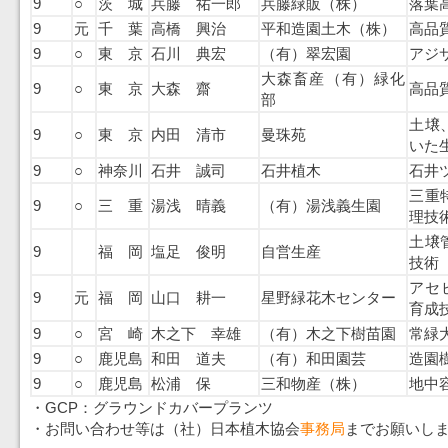
9
○
茨 城
兵藤 祐一郎
兵藤緑販（株）
落葉
9
元
千 葉
高橋 興治
平和造園土木（株）
高品
9
○
東 京
石川 典宏
（有）翠宏園
アジ
大森畜産（有）緑化
9
○
東 京
大森 齋
高品
部
土壌
9
○
東 京
内田 清市
曼珠苑
いた
9
○
神奈川
石井 誠司
石井植木
石井
三重
9
○
三 重
湯浅 晴義
（有）湯浅義生園
理技
土壌
9
福 岡
塩足 俊明
自営生産
技術
アセ
9
元
福 岡
山口 耕一
星野緑花木センター
育成
9
○
宮 崎
木之下 幸雄
（有）木之下樹苗園
常緑
9
○
鹿児島
和田 道夫
（有）和田園芸
造園
9
○
鹿児島
松浦 保
三和物産（株）
地中
・GCP：グラウンドカバープランツ
・お問い合わせ等は（社）日本植木協会
事務局
までお願いし