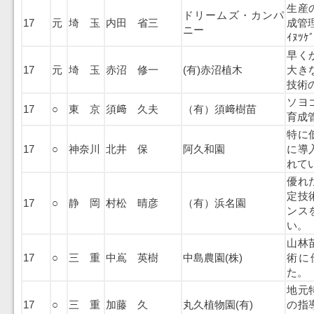
生産
ドリームズ・カンパ
17
元
埼 玉
内田 省三
成管
ニー
ｲﾇﾂ
早く
17
元
埼 玉
赤沼 修一
(有)赤沼植木
大き
技術
ソヨ
17
○
東 京
須﨑 久夫
（有）須﨑樹苗
育成
特に
17
○
神奈川
北井 保
阿久和園
に導
れて
優れ
定技
17
○
静 岡
村松 晴彦
（有）浜名園
ンス
い。
山林
17
○
三 重
中嶌 英樹
中島農園(株)
術に
た。
地元
17
○
三 重
加藤 久
丸久植物園(有)
の指