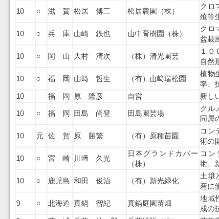
クロ
10
○
滋 賀
松居 傅三
松居農園（株）
殖等
クロ
10
○
兵 庫
山崎 鉄也
山中育樹園（株）
盆栽
１０
10
○
岡 山
大村 清次
（株）清光園芸
自然
植物
10
○
福 岡
山﨑 哲生
（有）山﨑瑞松園
率、
10
福 岡
原 隆彦
自営
新し
クル
10
○
福 岡
田島 尚登
田島園芸場
同属
コン
10
元
佐 賀
原 勝繁
（有）原種苗園
術の
日本グランドカバー
コン
10
○
宮 崎
川﨑 久光
（株）
術、
土壌
10
○
鹿児島
和田 俊治
（有）新光緑化
産に
地域
9
○
北海道
真鍋 智紀
真鍋庭園苗畑
成の