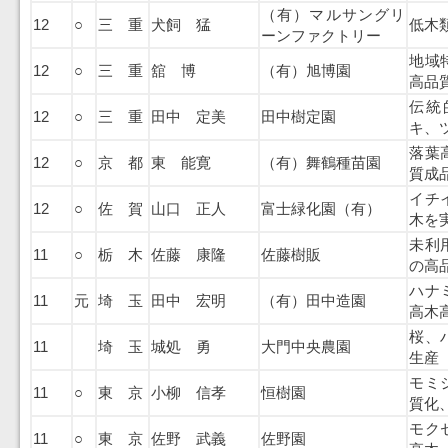
（有）マルサングリ
12
○
三 重
犬飼 猛
低木
ーンファクトリー
地域
12
○
三 重
舘 博
（有）旭博園
高品
伝統
12
○
三 重
田中 定美
田中樹定園
キ、
落葉
12
○
京 都
東 能寛
（有）舞鶴種苗園
質成
イチ
12
○
佐 賀
山口 正人
富士緑化園（有）
木を
未利
11
○
栃 木
佐藤 康隆
佐藤樹販
の高
ハナ
11
元
埼 玉
田中 宏明
（有）田中造園
高木
桜、
11
埼 玉
城処 勇
大門中央農園
生産
モミ
11
○
東 京
小柳 信孝
恒樹園
質化
モク
11
○
東 京
佐野 武義
佐野園