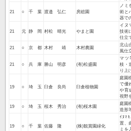
ノミ
21
○
千 葉
渡邉 弘仁
房総園
術と
器で
イヌ
21
元
静 岡
村松 晴光
やまと園
技術
仕立
北山
21
○
京 都
木村 靖
木村農園
風仕
マツ
21
○
兵 庫
勝山 明彦
(有)松盛園
枝・
り上
庭園樹
で優
19
○
埼 玉
臼倉 良尚
臼倉植物園
や育
視野
庭園樹
19
○
埼 玉
桜木 秀治
(有)桜木園
造形
ｲﾇﾏ
置、
19
○
千 葉
佐藤 隆
(株)観賞園緑化
ミを