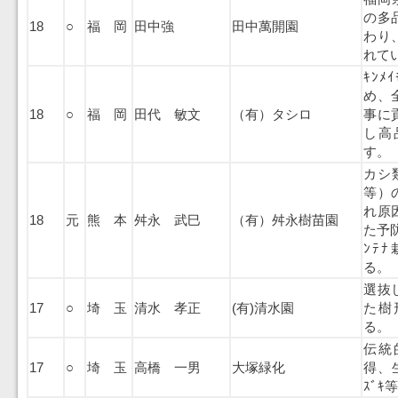
の多
18
○
福 岡
田中強
田中萬開園
わり
れて
ｷﾝﾒ
め、
18
○
福 岡
田代 敏文
（有）タシロ
事に
し高
す。
カシ類
等）
れ原
18
元
熊 本
舛永 武巳
（有）舛永樹苗園
た予
ﾝﾃ
る。
選抜
17
○
埼 玉
清水 孝正
(有)清水園
た樹
る。
伝統
17
○
埼 玉
高橋 一男
大塚緑化
得、
ｽﾞ