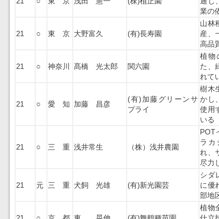
21
○
東 京
浅田 憲一
(株)植正園
通し
業の
山林
21
○
東 京
大野富久
(有)長寿園
産、
高品
植物
21
○
神奈川
髙橋 光太郎
関六園
た、
れて
樹木
(有)加藤グリーンサ
かし
21
○
愛 知
加藤 昌彦
プライ
使用
いる
PO
ラカ
21
○
三 重
浅井常生
（株）浅井農園
れ、
尽力
シダ
21
元
三 重
犬飼 光雄
(有)新光園芸
に優
部地
植物
21
○
京 都
東 晃伸
(有)舞鶴種苗園
仕立